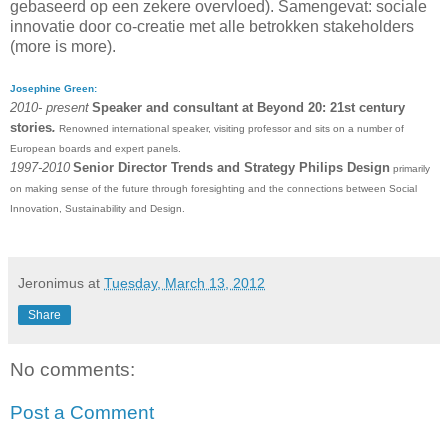
gebaseerd op een zekere overvloed). Samengevat: sociale
innovatie door co-creatie met alle betrokken stakeholders
(more is more).
Josephine Green:
2010- present
Speaker and consultant at Beyond 20: 21st century
stories
.
Renowned international speaker, visiting professor and sits on a number of
European boards and expert panels.
1997-2010
Senior Director Trends and Strategy Philips Design
primarily
on making sense of the future through foresighting and the connections between Social
Innovation, Sustainability and Design.
Jeronimus
at
Tuesday, March 13, 2012
Share
No comments:
Post a Comment